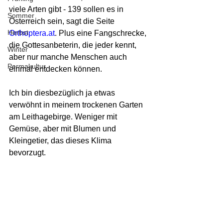
viele Arten gibt - 139 sollen es in 
Sommer
Österreich sein, sagt die Seite 
Herbst
Orthoptera.at
. Plus eine Fangschrecke, 
die Gottesanbeterin, die jeder kennt, 
Winter
aber nur manche Menschen auch 
Permakultur
einmal entdecken können.
Ich bin diesbezüglich ja etwas 
verwöhnt in meinem trockenen Garten 
am Leithagebirge. Weniger mit 
Gemüse, aber mit Blumen und 
Kleingetier, das dieses Klima 
bevorzugt. 