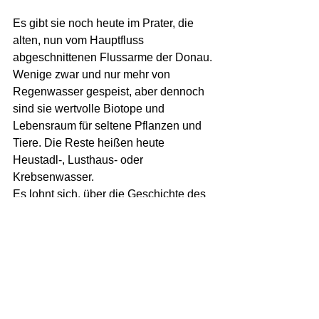
Es gibt sie noch heute im Prater, die 
alten, nun vom Hauptfluss 
abgeschnittenen Flussarme der Donau. 
Wenige zwar und nur mehr von 
Regenwasser gespeist, aber dennoch 
sind sie wertvolle Biotope und 
Lebensraum für seltene Pflanzen und 
Tiere. Die Reste heißen heute 
Heustadl-, Lusthaus- oder 
Krebsenwasser.
Es lohnt sich, über die Geschichte des 
Praters nachzulesen (
hier
 zum 
Beispiel). Und noch mehr lohnt es sich, 
ihm einen Besuch abzustatten. Bei 
jedem Wetter, flanierend auf den 
Hauptwegen oder still und 
beobachtend auf kleinen, 
verschlungenen Pfaden. Am besten 