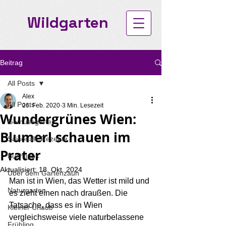
Wildgarten
Beitrag
All Posts
Alex
All Posts
26. Feb. 2020
3 Min. Lesezeit
Wundergrünes Wien:
Gemüsegarten
Blumerl schauen im
Saisonale Rezepte
Prater
Buchtipps
Aktualisiert:
18. Okt. 2024
Über dem Gartenzaun
Man ist in Wien, das Wetter ist mild und 
Naturgarten
es zieht einen nach draußen. Die 
Tatsache, dass es in Wien 
Kleiner Urlaub
vergleichsweise viele naturbelassene 
Frühling