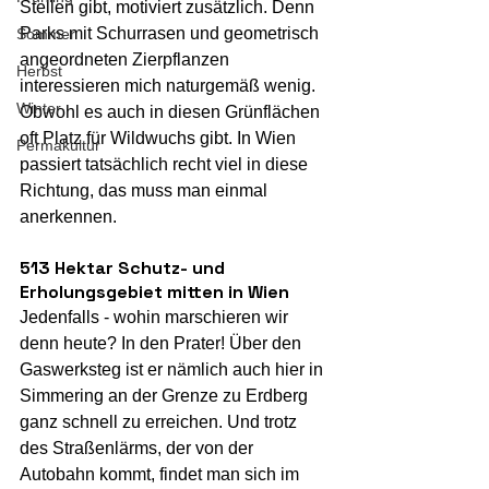
Stellen gibt, motiviert zusätzlich. Denn 
Parks mit Schurrasen und geometrisch 
Sommer
angeordneten Zierpflanzen 
Herbst
interessieren mich naturgemäß wenig. 
Winter
Obwohl es auch in diesen Grünflächen 
oft Platz für Wildwuchs gibt. In Wien 
Permakultur
passiert tatsächlich recht viel in diese 
Richtung, das muss man einmal 
anerkennen.
513 Hektar Schutz- und 
Erholungsgebiet mitten in Wien
Jedenfalls - wohin marschieren wir 
denn heute? In den Prater! Über den 
Gaswerksteg ist er nämlich auch hier in 
Simmering an der Grenze zu Erdberg 
ganz schnell zu erreichen. Und trotz 
des Straßenlärms, der von der 
Autobahn kommt, findet man sich im 