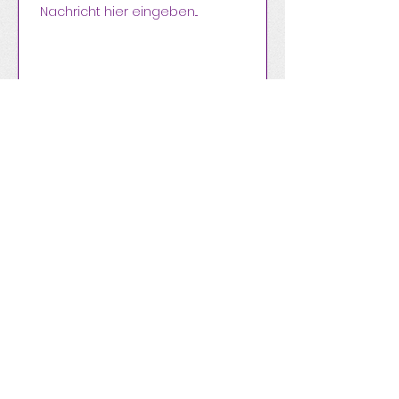
Nachricht senden
Wildgarten
Kontakt
E-Mail:
info@wildgarten.org
Impressum
Datenschutz
© 2024 Wildgarten, erstellt mit
Wix.com